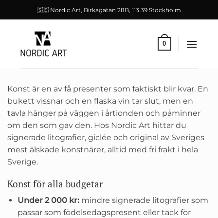
Skip
🇸🇪 Nordic Art, Birkagatan 28B, 113 39 Stockholm
to
content
0
Konst är en av få presenter som faktiskt blir kvar. En
bukett vissnar och en flaska vin tar slut, men en
tavla hänger på väggen i årtionden och påminner
om den som gav den. Hos Nordic Art hittar du
signerade litografier, giclée och original av Sveriges
mest älskade konstnärer, alltid med fri frakt i hela
Sverige.
Konst för alla budgetar
Under 2 000 kr:
mindre signerade litografier som
passar som födelsedagspresent eller tack för