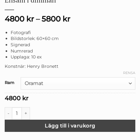
4800
kr
–
5800
kr
Fotografi
Bildstorlek: 60×60 cm
Signerad
Numrerad
Upplaga: 10 ex
Konstnär: Henry Bronett
RENSA
Ram
4800
kr
Ensam i dimman mängd
Lägg till i varukorg