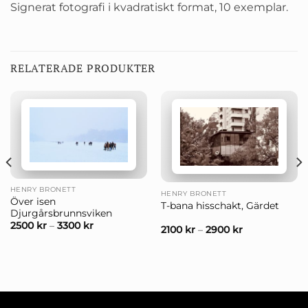
Signerat fotografi i kvadratiskt format, 10 exemplar.
RELATERADE PRODUKTER
HENRY BRONETT
HENRY BRONETT
Över isen
T-bana hisschakt, Gärdet
Djurgårsbrunnsviken
2500
kr
–
3300
kr
2100
kr
–
2900
kr