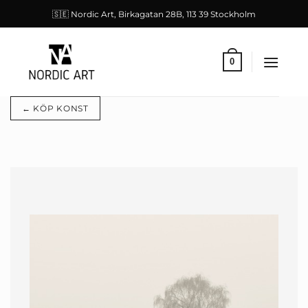
Skip
🇸🇪 Nordic Art, Birkagatan 28B, 113 39 Stockholm
to
content
0
← KÖP KONST