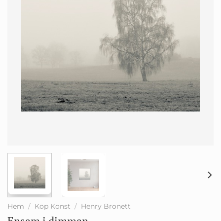
Hem
/
Köp Konst
/
Henry Bronett
Ensam i dimman