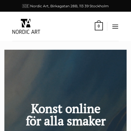
Skip
🇸🇪 Nordic Art, Birkagatan 28B, 113 39 Stockholm
to
content
0
Konst online
för alla smaker