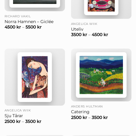
RICHARD VAKIL
Norra Hamnen – Giclée
ANGELICA WIIK
4500
kr
–
5500
kr
Uteliv
3500
kr
–
4500
kr
ANDERS HULTMAN
ANGELICA WIIK
Catering
Sju Tårar
2500
kr
–
3500
kr
2500
kr
–
3500
kr