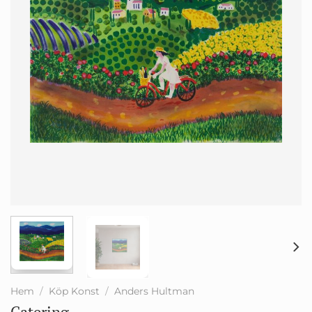
Hem
/
Köp Konst
/
Anders Hultman
Catering