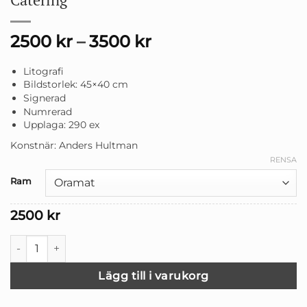
2500
kr
–
3500
kr
Litografi
Bildstorlek: 45×40 cm
Signerad
Numrerad
Upplaga: 290 ex
Konstnär: Anders Hultman
RENSA
Ram
2500
kr
Catering mängd
Lägg till i varukorg