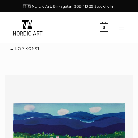
Skip
🇸🇪 Nordic Art, Birkagatan 28B, 113 39 Stockholm
to
content
0
← KÖP KONST