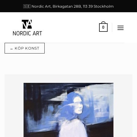
Skip
🇸🇪 Nordic Art, Birkagatan 28B, 113 39 Stockholm
to
content
0
← KÖP KONST