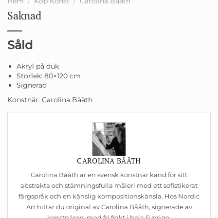
Hem
/
Köp Konst
/
Carolina Bååth
Saknad
Såld
Akryl på duk
Storlek: 80×120 cm
Signerad
Konstnär: Carolina Bååth
CAROLINA BÅÅTH
Carolina Bååth är en svensk konstnär känd för sitt
abstrakta och stämningsfulla måleri med ett sofistikerat
färgspråk och en känslig kompositionskänsla. Hos Nordic
Art hittar du original av Carolina Bååth, signerade av
konstnären, med fri frakt i hela Sverige.