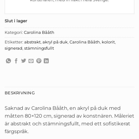
Slut i lager
Kategori:
Carolina Bååth
Etiketter:
abstrakt
,
akryl på duk
,
Carolina Bååth
,
kolorit
,
signerad
,
stämningsfullt
BESKRIVNING
Saknad av Carolina Bååth, en akryl på duk med
måtten 80×120 cm, signerad av konstnären. Måleriet
är abstrakt och stämningsfullt, med ett sofistikerat
färgspråk.