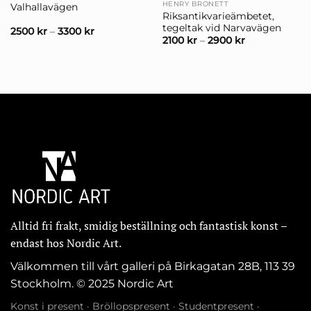
HENRY BRONETT
Valhallavägen
Riksantikvarieämbetet,
tegeltak vid Narvavägen
2500
kr
–
3300
kr
2100
kr
–
2900
kr
Alltid fri frakt, smidig beställning och fantastisk konst –
endast hos Nordic Art.
Välkommen till vårt galleri på Birkagatan 28B, 113 39
Stockholm. © 2025 Nordic Art
Konst i present
·
Bröllopspresent
·
Studentpresent
·