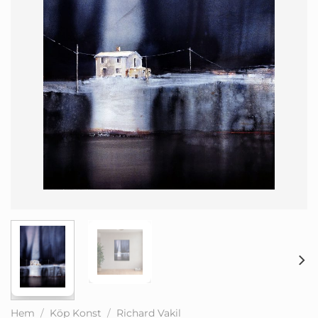
Hem
/
Köp Konst
/
Richard Vakil