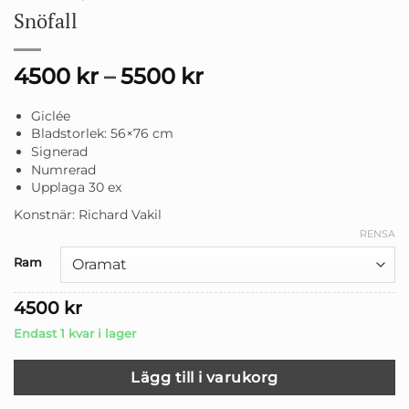
Snöfall
4500
kr
–
5500
kr
Giclée
Bladstorlek: 56×76 cm
Signerad
Numrerad
Upplaga 30 ex
Konstnär: Richard Vakil
RENSA
Ram
4500
kr
Endast 1 kvar i lager
Lägg till i varukorg