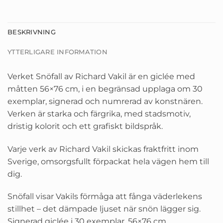
BESKRIVNING
YTTERLIGARE INFORMATION
Verket Snöfall av Richard Vakil är en giclée med
måtten 56×76 cm, i en begränsad upplaga om 30
exemplar, signerad och numrerad av konstnären.
Verken är starka och färgrika, med stadsmotiv,
dristig kolorit och ett grafiskt bildspråk.
Varje verk av Richard Vakil skickas fraktfritt inom
Sverige, omsorgsfullt förpackat hela vägen hem till
dig.
Snöfall visar Vakils förmåga att fånga väderlekens
stillhet – det dämpade ljuset när snön lägger sig.
Signerad giclée i 30 exemplar, 56×76 cm.