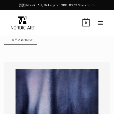
Skip
🇸🇪 Nordic Art, Birkagatan 28B, 113 39 Stockholm
to
content
0
← KÖP KONST