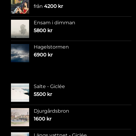
från
4200
kr
Ensam i dimman
5800
kr
Hagelstormen
6900
kr
Salte - Giclée
5500
kr
Djurgårdsbron
1600
kr
Längs vattnet - Giclée