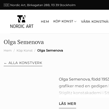
Skip
🇸🇪 Nordic Art, Birkagatan 28B, 113 39 Stockholm
to
content
KÖP KONST
HEM
VÅRA KONSTNÄ
Olga Semenova
Hem
/
Köp Konst
/
Olga Semenova
← ALLA KONSTVERK
Olga Semenova, född 1953 
grafiker med en gedigen k
Stiglitz konstakademi i S:
arbetat med plakatkonst 
LÄS MER
måleri är färgstarkt och e