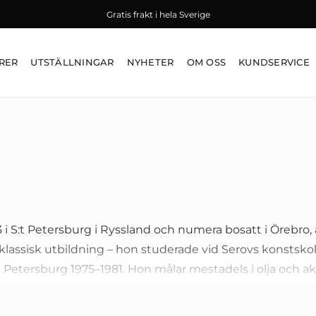
Gratis frakt i hela Sverige
RER
UTSTÄLLNINGAR
NYHETER
OM OSS
KUNDSERVICE
i S:t Petersburg i Ryssland och numera bosatt i Örebro, 
lassisk utbildning – hon studerade vid Serovs konstskol
t Petersburg 1975–1981. Hon målar mestadels i olja och ak
och interiör, och sedan 1990 är hon medlem i konstgrup
xpressivt, med en särskild förkärlek för kvinnogestalter d