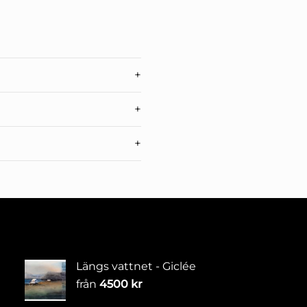
Längs vattnet - Giclée
från
4500
kr