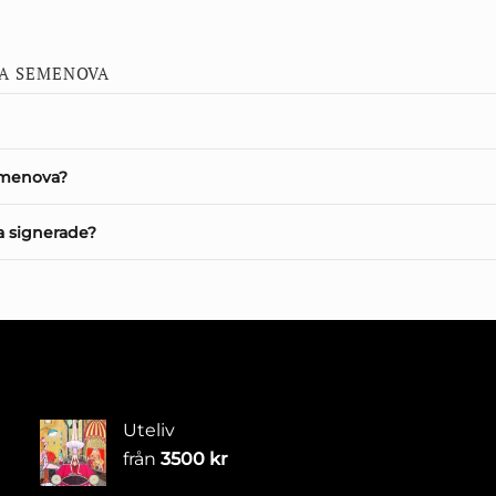
GA SEMENOVA
emenova?
 signerade?
Uteliv
från
3500
kr