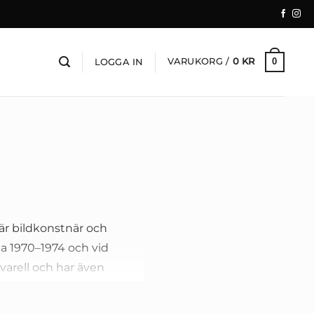
VARUKORG /
0
KR
0
LOGGA IN
är bildkonstnär och
a 1970–1974 och vid
varell och har även
pen Cirkeln 7+1. Hennes
är varje bild fångar både