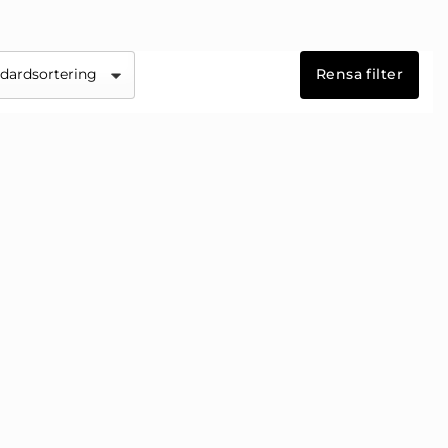
från Luleå till Ystad, och
Rensa filter
97. Hennes verk finns i
dic Art finns hennes
e 290 exemplar.
e och numrerade i