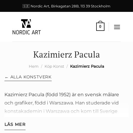
Skip
🇸🇪 Nordic Art, Birkagatan 28B, 113 39 Stockholm
to
content
0
Kazimierz Pacula
Hem
/
Köp Konst
/
Kazimierz Pacula
← ALLA KONSTVERK
Kazimierz Pacula (född 1952) är en svensk målare
och grafiker, född i Warszawa. Han studerade vid
konstakademin i Warszawa och kom till Sverige
1972, där han sedan dess är bosatt och verksam i
LÄS MER
Torshälla utanför Eskilstuna. Med sin polska