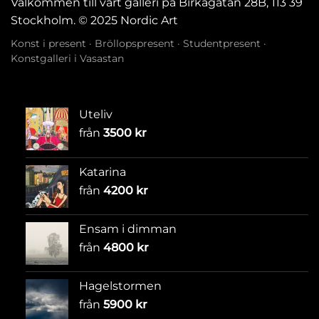
Välkommen till vårt galleri på Birkagatan 28B, 113 39
Stockholm. © 2025 Nordic Art
Konst i present
·
Bröllopspresent
·
Studentpresent
·
Konstgalleri i Vasastan
Uteliv
från
3500
kr
Katarina
från
4200
kr
Ensam i dimman
från
4800
kr
Hagelstormen
från
5900
kr