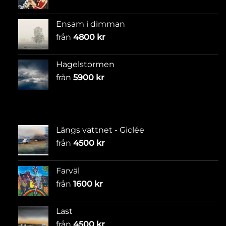
Ensam i dimman
från
4800
kr
Hagelstormen
från
5900
kr
Längs vattnet - Giclée
från
4500
kr
Farväl
från
1600
kr
Last
från
4500
kr