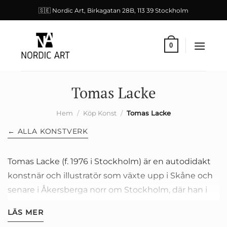
Skip
🇸🇪 Nordic Art, Birkagatan 28B, 113 39 Stockholm
to
content
0
Tomas Lacke
Hem
/
Köp Konst
/
Tomas Lacke
← ALLA KONSTVERK
Tomas Lacke (f. 1976 i Stockholm) är en autodidakt
konstnär och illustratör som växte upp i Skåne och
senare i Åkersberga norr om Stockholm, där han i
dag har ateljé och eget galleri. Han har varit
LÄS MER
konstnärligt verksam sedan 1990-talet och