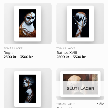
TOMAS LACKE
TOMAS LACKE
Regn
Bathos XVIII
2500
kr
–
3500
kr
2500
kr
–
3500
kr
SLUT I LAGER
Såld
TOMAS LACKE