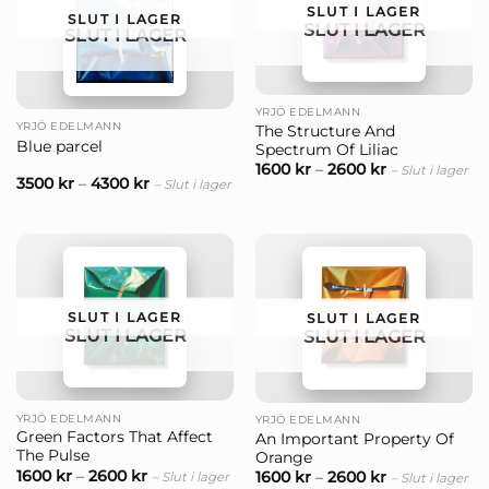
Hos Nordic Art hittar du litografier och grafiska blad
SLUT I LAGER
SLUT I LAGER
SLUT I LAGER
SLUT I LAGER
av Yrjö Edelmann, signerade och numrerade i
begränsad upplaga, med fri frakt i hela Sverige.
YRJÖ EDELMANN
YRJÖ EDELMANN
The Structure And
Blue parcel
Spectrum Of Liliac
1600
kr
–
2600
kr
– Slut i lager
3500
kr
–
4300
kr
– Slut i lager
SLUT I LAGER
SLUT I LAGER
SLUT I LAGER
SLUT I LAGER
YRJÖ EDELMANN
YRJÖ EDELMANN
Green Factors That Affect
An Important Property Of
The Pulse
Orange
1600
kr
–
2600
kr
1600
kr
–
2600
kr
– Slut i lager
– Slut i lager