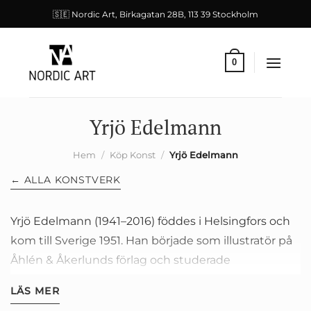
Skip
🇸🇪 Nordic Art, Birkagatan 28B, 113 39 Stockholm
to
content
0
Yrjö Edelmann
Hem
/
Köp Konst
/
Yrjö Edelmann
← ALLA KONSTVERK
Yrjö Edelmann (1941–2016) föddes i Helsingfors och
kom till Sverige 1951. Han började som illustratör på
Åhlén & Åkerlunds förlag och studerade
frihandsteckning vid Konstfack i Stockholm i slutet
LÄS MER
av 1950-talet. Efter en studieresa till USA kom han i