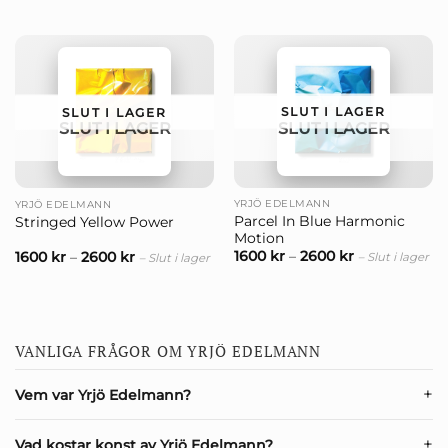
SLUT I LAGER
SLUT I LAGER
SLUT I LAGER
SLUT I LAGER
YRJÖ EDELMANN
YRJÖ EDELMANN
Parcel In Blue Harmonic
Stringed Yellow Power
Motion
1600
kr
–
2600
kr
1600
kr
–
2600
kr
– Slut i lager
– Slut i lager
VANLIGA FRÅGOR OM YRJÖ EDELMANN
Vem var Yrjö Edelmann?
Vad kostar konst av Yrjö Edelmann?