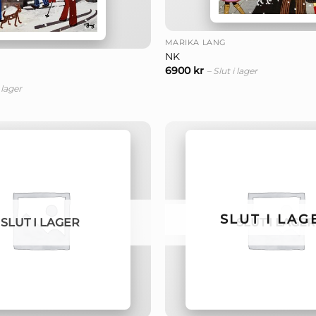
+
MARIKA LANG
NK
6900
kr
– Slut i lager
i lager
SLUT I LAG
SLUT I LAGER
SLUT I LAGER
+