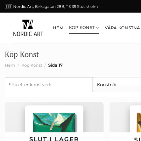
Skip
🇸🇪 Nordic Art, Birkagatan 28B, 113 39 Stockholm
to
content
KÖP KONST
HEM
VÅRA KONSTNÄ
Köp Konst
Hem
/
Köp Konst
/
Sida 17
SLUT I LAGER
S