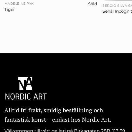
Såld
MADELEINE PYK
SERGIO SILVA 
Tiger
Señal Incógni
Alltid fri frakt, smidig beställning och
fantastisk konst – endast hos Nordic Art.
Välkommen till vårt galleri på Birkagatan 28B, 113 39