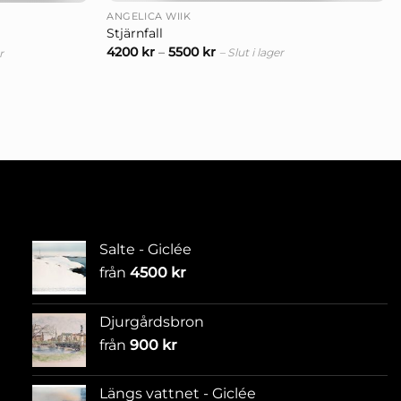
ANGELICA WIIK
Stjärnfall
4200
kr
–
5500
kr
– Slut i lager
r
Salte - Giclée
från
4500
kr
Djurgårdsbron
från
900
kr
Längs vattnet - Giclée