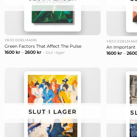
SLUT I LAGER
+
+
YRJÖ EDELMANN
YRJÖ EDELMAN
Green Factors That Affect The Pulse
An Important 
1600
kr
–
2600
kr
– Slut i lager
1600
kr
–
260
SLUT I LAGER
S
SLUT I LAGER