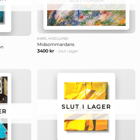
SLUT I LAGER
+
KARL HÖGLUND
Midsommardans
on
3400
kr
– Slut i lager
SLUT I LAGER
SLUT I LAGER
ER
+