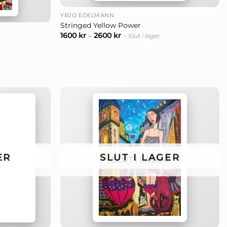
YRJÖ EDELMANN
Stringed Yellow Power
1600
kr
–
2600
kr
– Slut i lager
SLUT I LAGER
ER
SLUT I LAGER
+