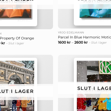
SLUT I LAGER
SLUT I LAGER
+
YRJÖ EDELMANN
N
Parcel In Blue Harmonic Moti
Property Of Orange
1600
kr
–
2600
kr
– Slut i lager
0
kr
– Slut i lager
SLUT I LAG
SLUT I LAGER
LUT I LAGER
SLUT I LAGER