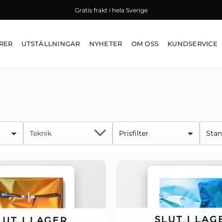
Gratis frakt i hela Sverige
RER
UTSTÄLLNINGAR
NYHETER
OM OSS
KUNDSERVICE
SLUT I LAG
LUT I LAGER