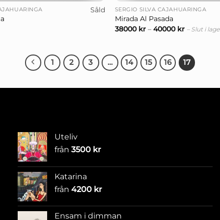
Såld
CAJAHUARINGA
SERGIO SILVA CAJAHUARINGA
ta
Mirada Al Pasada
38000
kr
–
40000
kr
– Slut i lage
1
2
3
…
14
15
16
17
Uteliv
från
3500
kr
Katarina
från
4200
kr
Ensam i dimman