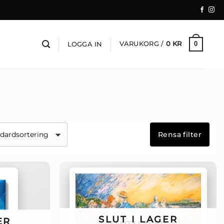
VARUKORG /
0
KR
0
LOGGA IN
Rensa filter
SLUT I LAGER
ER