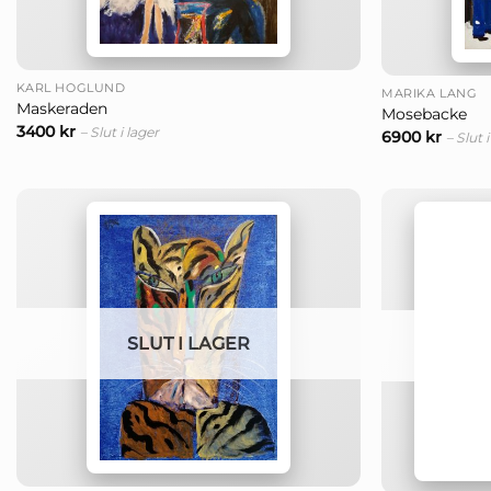
+
+
KARL HÖGLUND
MARIKA LANG
Maskeraden
Mosebacke
3400
kr
– Slut i lager
6900
kr
– Slut 
SLUT I LAGER
+
+